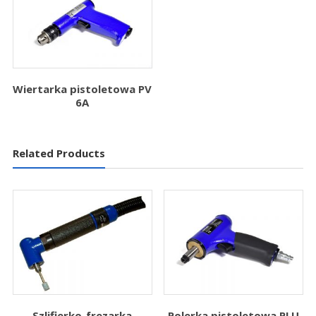
Wiertarka pistoletowa PV
6A
Related Products
Szlifierko-frezarka
Polerka pistoletowa PLU