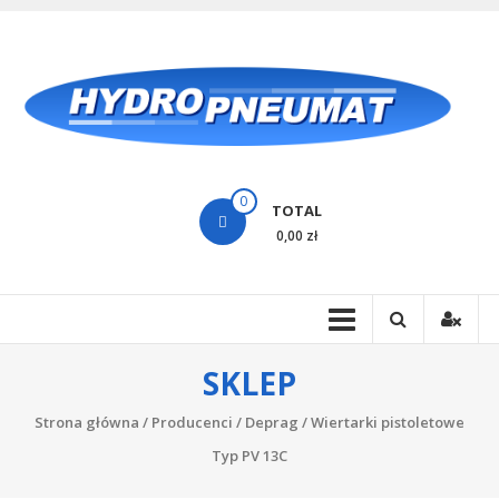
Skip
to
H
content
Hy
0
TOTAL
0,00 zł
SKLEP
Strona główna
/
Producenci
/
Deprag
/ Wiertarki pistoletowe
Typ PV 13C