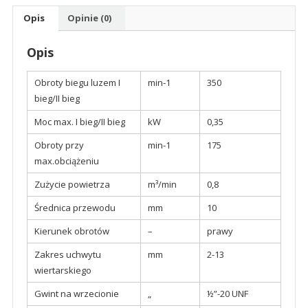
Opis
Opinie (0)
Opis
Obroty biegu luzem I
min-1
350
bieg/II bieg
Moc max. I bieg/II bieg
kW
0,35
Obroty przy
min-1
175
max.obciążeniu
Zużycie powietrza
m³/min
0,8
Średnica przewodu
mm
10
Kierunek obrotów
–
prawy
Zakres uchwytu
mm
2-13
wiertarskiego
Gwint na wrzecionie
„
½”-20 UNF