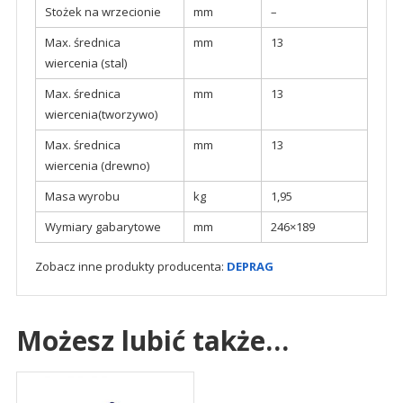
Stożek na wrzecionie
mm
–
Max. średnica
mm
13
wiercenia (stal)
Max. średnica
mm
13
wiercenia(tworzywo)
Max. średnica
mm
13
wiercenia (drewno)
Masa wyrobu
kg
1,95
Wymiary gabarytowe
mm
246×189
Zobacz inne produkty producenta:
DEPRAG
Możesz lubić także…